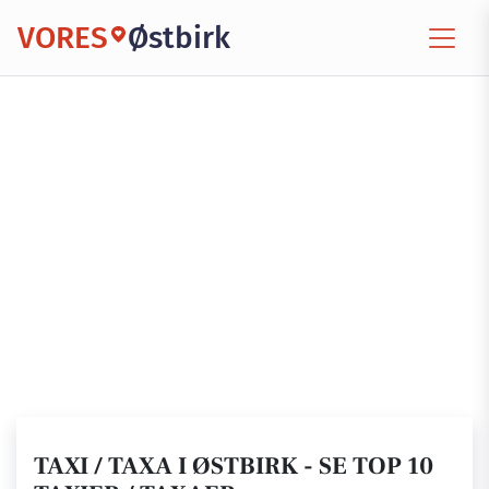
VORES
Østbirk
TAXI / TAXA I ØSTBIRK - SE TOP 10