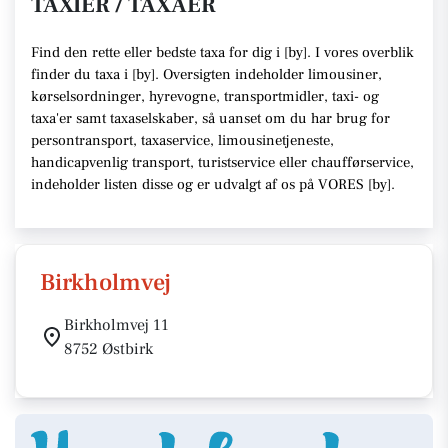
TAXIER / TAXAER
Find den rette
eller bedste taxa f
or dig i [
by
]. I vores overblik
finder du taxa i [
by
].
Oversigten indeholder limousiner,
kørselsordninger, hyrevogne, transportmidler, taxi- og
taxa'er samt taxaselskaber,
så uanset om du har brug for
persontransport, taxaservice, limousinetjeneste,
handicapvenlig transport, turistservice eller chaufførservice,
indeholder listen disse
og er udvalgt af os på VORES [
by
]
.
Birkholmvej
Birkholmvej 11
8752 Østbirk