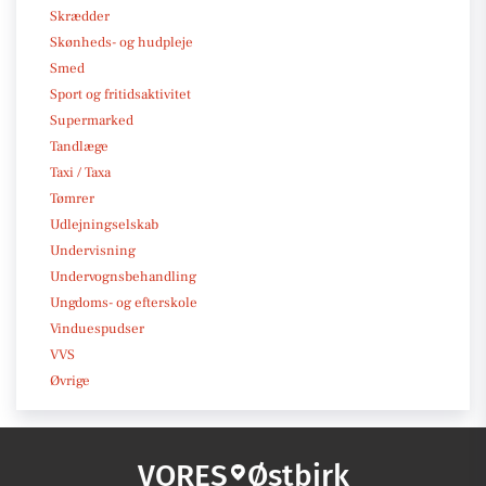
Skrædder
Skønheds- og hudpleje
Smed
Sport og fritidsaktivitet
Supermarked
Tandlæge
Taxi / Taxa
Tømrer
Udlejningselskab
Undervisning
Undervognsbehandling
Ungdoms- og efterskole
Vinduespudser
VVS
Øvrige
VORES
Østbirk