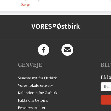
Øvrige
VORES
Østbirk
GENVEJE
BLI
Få l
Seneste nyt fra Østbirk
Email
Vores lokale erhverv
Kalenderen for Østbirk
Fakta om Østbirk
Erhvervsartikler