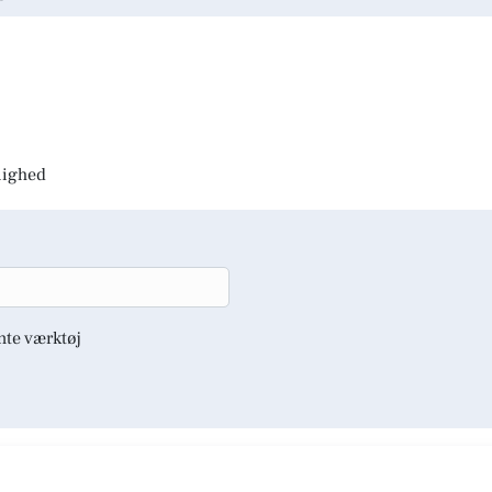
jlighed
nte værktøj