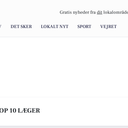
Gratis nyheder fra
dit
lokalområde
V
DET SKER
LOKALT NYT
SPORT
VEJRET
TOP 10 LÆGER