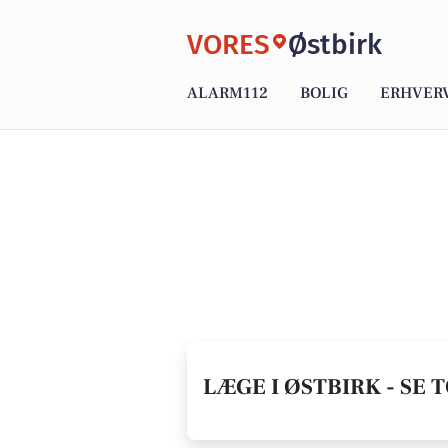
VORES
Østbirk
ALARM112
BOLIG
ERHVER
LÆGE I ØSTBIRK - SE 