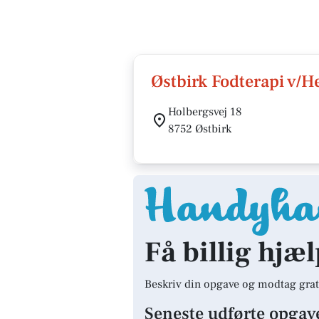
Østbirk Fodterapi v/H
Holbergsvej 18
8752 Østbirk
Få billig hjæl
Beskriv din opgave og modtag grat
Seneste udførte opgav