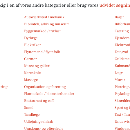
kig i en af vores andre kategorier eller brug vores
udvidet søgni
Autoværksted / mekanik
Bager
Bibliotek, arkiv og museum
Bilforha
Byggemarked / trælast
Catering
Dyrlæge
Ejendom
Elektriker
Elektroni
Flyttemand / flyttefolk
Fotograf
Gartner
Guldsmed
Kunst og galleri
Købmand
Køreskole
Læge
Massage
Murer
kring
Organisation og forening
Piercing 
Planteskole / blomsterhandler
Psykolog
Restaurant og café
Skrædde
Smed
Sport og f
Tandlæge
Taxi / Tax
Udlejningselskab
Undervis
Ungdoms- og efterskole
Vindues