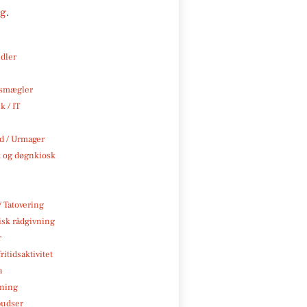
ng
.
ndler
smægler
k / IT
 / Urmager
 og døgnkiosk
/ Tatovering
isk rådgivning
r
ritidsaktivitet
a
ning
pudser