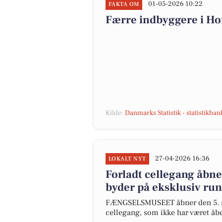
01-05-2026 10:22
FAKTA OM
Færre indbyggere i H
Kilde:
Danmarks Statistik - statistikba
27-04-2026 16:36
LOKALT NYT
Forladt cellegang åbn
byder på eksklusiv run
FÆNGSELSMUSEET åbner den 5. maj
cellegang, som ikke har været åbe