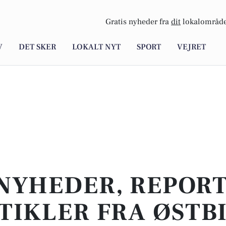
Gratis nyheder fra
dit
lokalområde
V
DET SKER
LOKALT NYT
SPORT
VEJRET
NYHEDER, REPOR
TIKLER FRA ØSTB