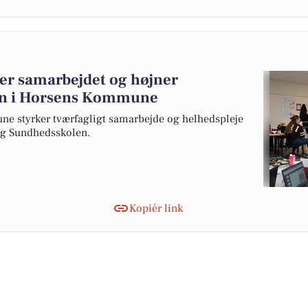
ker samarbejdet og højner
jen i Horsens Kommune
e styrker tværfagligt samarbejde og helhedspleje
og Sundhedsskolen.
Kopiér link