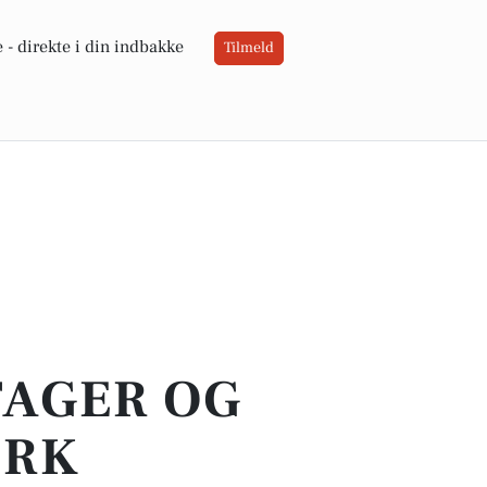
 -
direkte i din indbakke
Tilmeld
TAGER OG
IRK