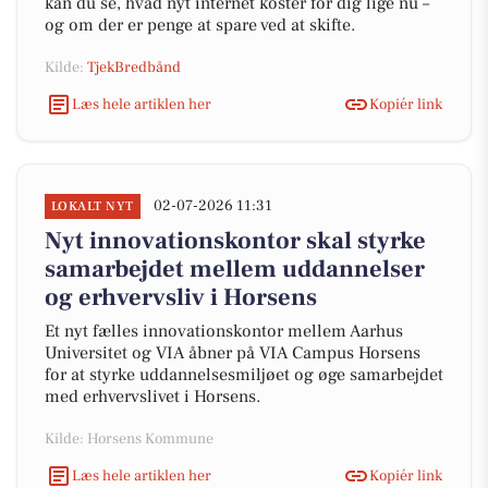
kan du se, hvad nyt internet koster for dig lige nu –
og om der er penge at spare ved at skifte.
Kilde:
TjekBredbånd
Læs hele artiklen her
Kopiér link
02-07-2026 11:31
LOKALT NYT
Nyt innovationskontor skal styrke
samarbejdet mellem uddannelser
og erhvervsliv i Horsens
Et nyt fælles innovationskontor mellem Aarhus
Universitet og VIA åbner på VIA Campus Horsens
for at styrke uddannelsesmiljøet og øge samarbejdet
med erhvervslivet i Horsens.
Kilde: Horsens Kommune
Læs hele artiklen her
Kopiér link