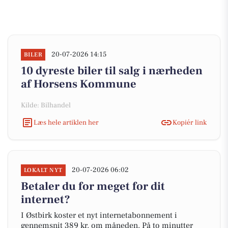
20-07-2026 14:15
BILER
10 dyreste biler til salg i nærheden
af Horsens Kommune
Kilde: Bilhandel
Læs hele artiklen her
Kopiér link
20-07-2026 06:02
LOKALT NYT
Betaler du for meget for dit
internet?
I Østbirk koster et nyt internetabonnement i
gennemsnit 389 kr. om måneden. På to minutter