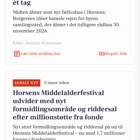
ét tag
Midten åbner som nyt fælleshus i Horsens:
Borgernes idéer banede vejen for byens
samlingssted, der åbner i det tidligere rådhus 30.
november 2026.
Kilde: Horsens Kommune
Læs hele artiklen her
Kopiér link
2 timer siden
LOKALT NYT
Horsens Middelalderfestival
udvider med nyt
formidlingsområde og riddersal
efter millionstøtte fra fonde
Nyt stort formidlingsområde og riddersal på vej til
Horsens Middelalderfestival – nu med 1,7 millioner
kroner i fondsstøtte