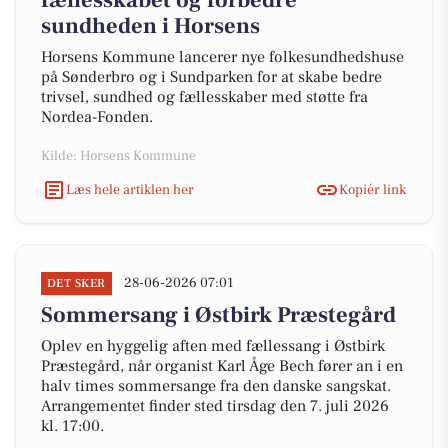
fællesskabet og forbedre
sundheden i Horsens
Horsens Kommune lancerer nye folkesundhedshuse
på Sønderbro og i Sundparken for at skabe bedre
trivsel, sundhed og fællesskaber med støtte fra
Nordea-Fonden.
Kilde: Horsens Kommune
Læs hele artiklen her
Kopiér link
28-06-2026 07:01
DET SKER
Sommersang i Østbirk Præstegård
Oplev en hyggelig aften med fællessang i Østbirk
Præstegård, når organist Karl Åge Bech fører an i en
halv times sommersange fra den danske sangskat.
Arrangementet finder sted tirsdag den 7. juli 2026
kl. 17:00.