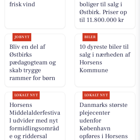
frisk vind
boliger til salg i
Østbirk. Priser op
til 11.800.000 kr
JOBNYT
BILER
Bliv en del af
10 dyreste biler til
Østbirks
salg i nærheden af
pædagogteam og
Horsens
skab trygge
Kommune
rammer for børn
LOKALT NYT
LOKALT NYT
Horsens
Danmarks største
Middelalderfestiva
plejecenter
l udvider med nyt
udenfor
formidlingsområd
København
e og riddersal
opføres i Horsens