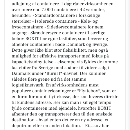
udlejning af containere. I dag råder virksomheden
over mere end 7.000 containere i 42 varianter,
herunder: - Standardcontainere i forskellige
størrelser - Isolerede containere - Køle- og
frysecontainere - Sidedørscontainere for nem
adgang - Skræddersyede containere til særlige
behov BOXIT har egne lastbiler, som leverer og
afhenter containere i både Danmark og Sverige.
Dette giver ikke blot stor fleksibilitet, men også
mulighed for effektive transporter med fokus på
kapacitetsudnyttelse – eksempelvis fyldes de tomme
lastebiler fra Sverige med spåner til videre salg i
Danmark under *BurnIT*-navnet. Der kommer
således flere grene ud fra det samme
logistiknetværk. En af virksomhedens mest
populære containerløsninger er *Flyttebox*, som er
en form for mobil flyttekasse, der kan leveres direkte
til kundens adresse. Her kan man i sit eget tempo
fylde containeren med ejendele, hvorefter BOXIT
afhenter den og transporterer den til den ønskede
destination – hvad enten det er en ny adresse, et
depotrum eller en anden lokation. I Risskov har