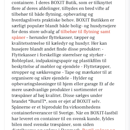
containere. I deres BOXIT Butik, som er tilknyttet
flere af deres afdelinger, tilbydes en bred vifte af
tilbehør til både flytning, opbevaring og
hverdagslivets praktiske behov. BOXIT Butikken er
særligt populær blandt både bolig- og husdyrsejere
for dens store udvalg af
tilbehør til flytning samt
spåner
– herunder flyttekasser, tæpper og
kvalitetsstrøelse til kæledyr og husdyr. Her kan
husejere blandt andet finde disse produkter: -
Flyttekasser i forskellige størrelser og styrker -
Bobleplast, indpakningspapir og plastikfilm til
beskyttelse af møbler og ejendele - Flyttetæpper,
stropper og sækkevogne - Tape og mærkater til at
organisere og sikre ejendele - Hylder og
opbevaringsløsninger til hjem eller garage Et af de
mere usædvanlige produkter i sortimentet er
træspåner af høj kvalitet. Disse sælges under
brandet *BurnIT*, som er ejet af BOXIT selv.
Spånerne er et biprodukt fra virksomhedens
containerleverancer til Sverige. Når en BOXIT-lastbil
har leveret en container til en svensk kunde, fyldes
bilen med svenske træspåner, som siden