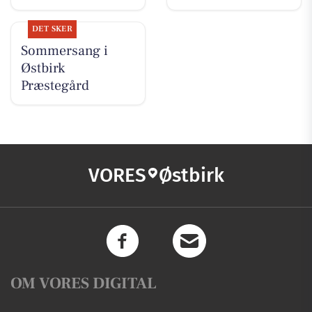
DET SKER
Sommersang i
Østbirk
Præstegård
VORES
Østbirk
OM VORES DIGITAL