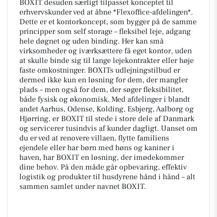
BOXIT desuden særligt tilpasset konceptet til
erhvervskunder ved at åbne *Flexoffice-afdelingen*.
Dette er et kontorkoncept, som bygger på de samme
principper som self storage – fleksibel leje, adgang
hele døgnet og uden binding. Her kan små
virksomheder og iværksættere få eget kontor, uden
at skulle binde sig til lange lejekontrakter eller høje
faste omkostninger. BOXITs udlejningstilbud er
dermed ikke kun en løsning for dem, der mangler
plads – men også for dem, der søger fleksibilitet,
både fysisk og økonomisk. Med afdelinger i blandt
andet Aarhus, Odense, Kolding, Esbjerg, Aalborg og
Hjørring, er BOXIT til stede i store dele af Danmark
og servicerer tusindvis af kunder dagligt. Uanset om
du er ved at renovere villaen, flytte familiens
ejendele eller har børn med høns og kaniner i
haven, har BOXIT en løsning, der imødekommer
dine behov. På den måde går opbevaring, effektiv
logistik og produkter til husdyrene hånd i hånd – alt
sammen samlet under navnet BOXIT.