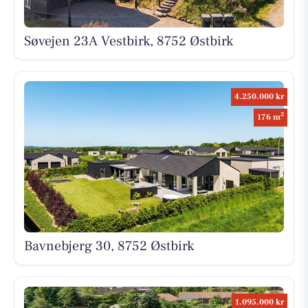
Søvejen 23A Vestbirk, 8752 Østbirk
4.250.000 kr
2
176 m
Bavnebjerg 30, 8752 Østbirk
1.095.000 kr