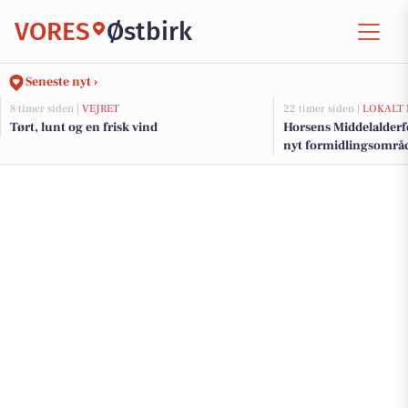
VORES
Østbirk
Seneste nyt ›
8 timer siden |
VEJRET
22 timer siden |
LOKALT 
Tørt, lunt og en frisk vind
Horsens Middelalderf
nyt formidlingsområde
millionstøtte fra fond