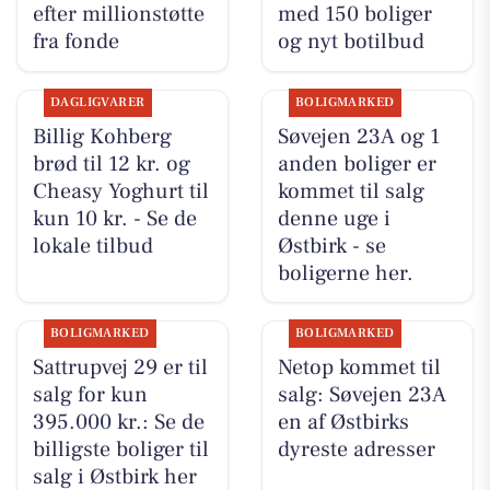
efter millionstøtte
med 150 boliger
fra fonde
og nyt botilbud
DAGLIGVARER
BOLIGMARKED
Billig Kohberg
Søvejen 23A og 1
brød til 12 kr. og
anden boliger er
Cheasy Yoghurt til
kommet til salg
kun 10 kr. - Se de
denne uge i
lokale tilbud
Østbirk - se
boligerne her.
BOLIGMARKED
BOLIGMARKED
Sattrupvej 29 er til
Netop kommet til
salg for kun
salg: Søvejen 23A
395.000 kr.: Se de
en af Østbirks
billigste boliger til
dyreste adresser
salg i Østbirk her