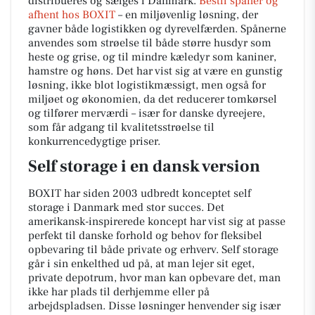
distribueres og sælges i Danmark.
Bestil spåner og
afhent hos BOXIT
– en miljøvenlig løsning, der
gavner både logistikken og dyrevelfærden. Spånerne
anvendes som strøelse til både større husdyr som
heste og grise, og til mindre kæledyr som kaniner,
hamstre og høns. Det har vist sig at være en gunstig
løsning, ikke blot logistikmæssigt, men også for
miljøet og økonomien, da det reducerer tomkørsel
og tilfører merværdi – især for danske dyreejere,
som får adgang til kvalitetsstrøelse til
konkurrencedygtige priser.
Self storage i en dansk version
BOXIT har siden 2003 udbredt konceptet self
storage i Danmark med stor succes. Det
amerikansk-inspirerede koncept har vist sig at passe
perfekt til danske forhold og behov for fleksibel
opbevaring til både private og erhverv. Self storage
går i sin enkelthed ud på, at man lejer sit eget,
private depotrum, hvor man kan opbevare det, man
ikke har plads til derhjemme eller på
arbejdspladsen. Disse løsninger henvender sig især