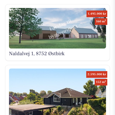
1.495.000 kr
2
160 m
Naldalvej 1, 8752 Østbirk
2.595.000 kr
2
152 m