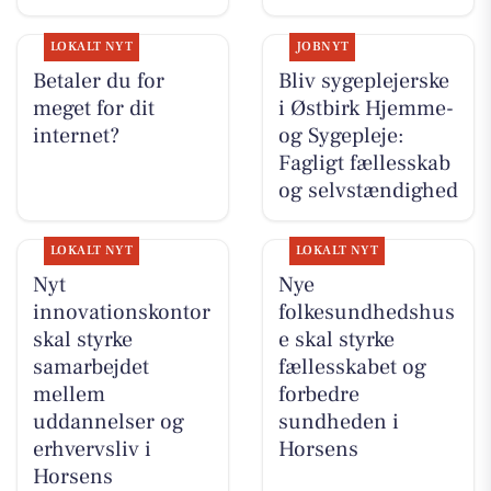
LOKALT NYT
JOBNYT
Betaler du for
Bliv sygeplejerske
meget for dit
i Østbirk Hjemme-
internet?
og Sygepleje:
Fagligt fællesskab
og selvstændighed
LOKALT NYT
LOKALT NYT
Nyt
Nye
innovationskontor
folkesundhedshus
skal styrke
e skal styrke
samarbejdet
fællesskabet og
mellem
forbedre
uddannelser og
sundheden i
erhvervsliv i
Horsens
Horsens