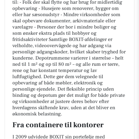
til: - Folk der skal flytte og har brug for midlertidig
opbevaring - Husejere som renoverer, bygger om
eller har sæsonudstyr - Mindre virksomheder som
skal opbevare dokumenter, arkivmateriale eller
varelagre - Personer der bor i mindre boliger og
som ønsker ekstra plads til hobbyer og
fritidsaktiviteter Samtlige BOXIT-afdelinger er
velholdte, videoovervågede og har adgang via
personlige adgangskoder, hvilket skaber tryghed for
kunderne. Depotrummene varierer i størrelse – helt
ned til 1 m² og op til 80 m² – og alle rum er tørre,
rene og har konstant temperatur og lav
luftfugtighed. Dette gør dem velegnede til
opbevaring af både møbler, elektronik og
personlige ejendele. Det fleksible princip uden
binding og depotum gør det muligt for både private
og virksomheder at justere deres behov efter
hverdagens skiftende krav, uden at det bliver en
økonomisk belastning.
Fra containere til kontorer
I 2009 udvidede BOXIT sin portefølje med