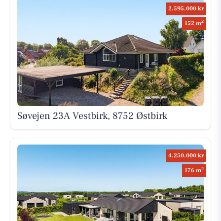
2.595.000 kr
2
152 m
Søvejen 23A Vestbirk, 8752 Østbirk
4.250.000 kr
2
176 m