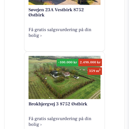
Søvejen 23A Vestbirk 8752
Østbirk
Få gratis salgsvurdering på din
bolig ›
-100.000 kr
2.498.000 kr
2
359 m
Brokbjergvej 3 8752 Østbirk
Få gratis salgsvurdering på din
bolig ›