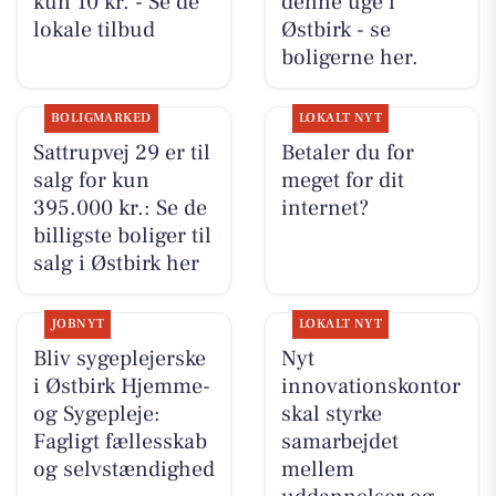
kun 10 kr. - Se de
denne uge i
lokale tilbud
Østbirk - se
boligerne her.
BOLIGMARKED
LOKALT NYT
Sattrupvej 29 er til
Betaler du for
salg for kun
meget for dit
395.000 kr.: Se de
internet?
billigste boliger til
salg i Østbirk her
JOBNYT
LOKALT NYT
Bliv sygeplejerske
Nyt
i Østbirk Hjemme-
innovationskontor
og Sygepleje:
skal styrke
Fagligt fællesskab
samarbejdet
og selvstændighed
mellem