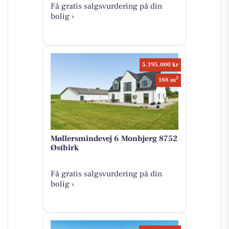
Få gratis salgsvurdering på din
bolig ›
5.195.000 kr
2
188 m
Møllersmindevej 6 Monbjerg 8752
Østbirk
Få gratis salgsvurdering på din
bolig ›