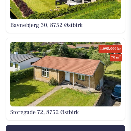
Bavnebjerg 30, 8752 Østbirk
1.095.000 kr
2
70 m
Storegade 72, 8752 Østbirk