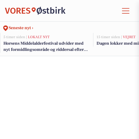
VORES
Østbirk
Seneste nyt ›
5 timer siden |
LOKALT NYT
15 timer siden |
VEJRET
Horsens Middelalderfestival udvider med
Dagen lokker med mild
nyt formidlingsområde og riddersal efter
millionstøtte fra fonde