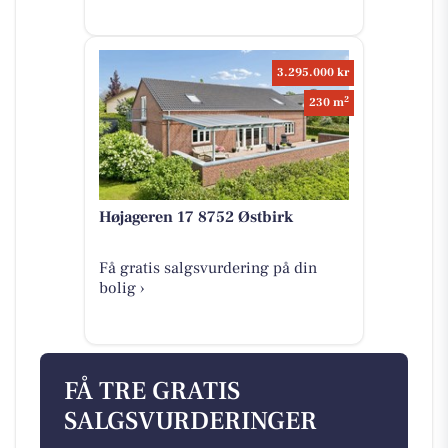
3.295.000 kr
2
230 m
Højageren 17 8752 Østbirk
Få gratis salgsvurdering på din
bolig ›
FÅ TRE GRATIS
SALGSVURDERINGER