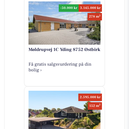
-50.000 kr
3.145.000 kr
2
278 m
Møldrupvej 1C Yding 8752 Østbirk
Få gratis salgsvurdering på din
bolig ›
2.595.000 kr
2
152 m