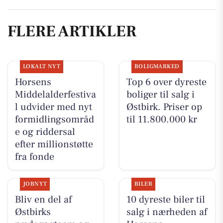
FLERE ARTIKLER
LOKALT NYT
BOLIGMARKED
Horsens
Top 6 over dyreste
Middelalderfestiva
boliger til salg i
l udvider med nyt
Østbirk. Priser op
formidlingsområd
til 11.800.000 kr
e og riddersal
efter millionstøtte
fra fonde
JOBNYT
BILER
Bliv en del af
10 dyreste biler til
Østbirks
salg i nærheden af