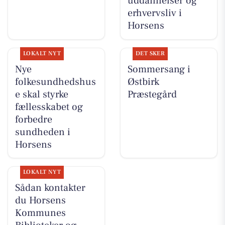
uddannelser og
erhvervsliv i
Horsens
LOKALT NYT
DET SKER
Nye
Sommersang i
folkesundhedshus
Østbirk
e skal styrke
Præstegård
fællesskabet og
forbedre
sundheden i
Horsens
LOKALT NYT
Sådan kontakter
du Horsens
Kommunes