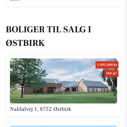
BOLIGER TIL SALG I
ØSTBIRK
1.495.000 kr
2
160 m
Naldalvej 1, 8752 Østbirk