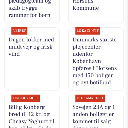
pædagogteam og
Horsens
skab trygge
Kommune
rammer for børn
VEJRET
LOKALT NYT
Dagen lokker med
Danmarks største
mildt vejr og frisk
plejecenter
vind
udenfor
København
opføres i Horsens
med 150 boliger
og nyt botilbud
DAGLIGVARER
BOLIGMARKED
Billig Kohberg
Søvejen 23A og 1
brød til 12 kr. og
anden boliger er
Cheasy Yoghurt til
kommet til salg