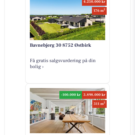
4.250.000 kr
2
176 m
Bavnebjerg 30 8752 Østbirk
Få gratis salgsvurdering på din
bolig ›
-100.000 kr
3.898.000 kr
2
311 m